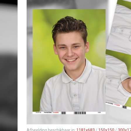
Afbeelding beschikbaar in:
1181x683
/
150x150
/
300x1