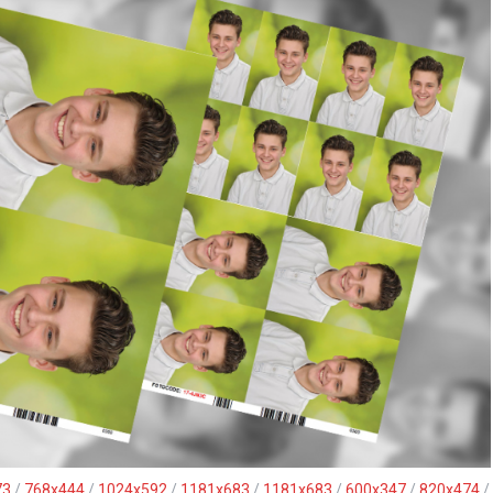
73
/
768x444
/
1024x592
/
1181x683
/
1181x683
/
600x347
/
820x474
/