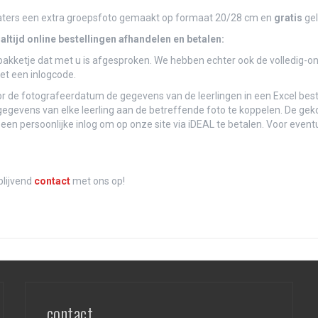
laters een extra groepsfoto gemaakt op formaat 20/28 cm en
gratis
gel
ltijd online bestellingen afhandelen en betalen:
het pakketje dat met u is afgesproken. We hebben echter ook de volledig-
et een inlogcode.
r de fotografeerdatum de gegevens van de leerlingen in een Excel bes
gegevens van elke leerling aan de betreffende foto te koppelen. De ge
een persoonlijke inlog om op onze site via iDEAL te betalen. Voor eventu
blijvend
contact
met ons op!
contact