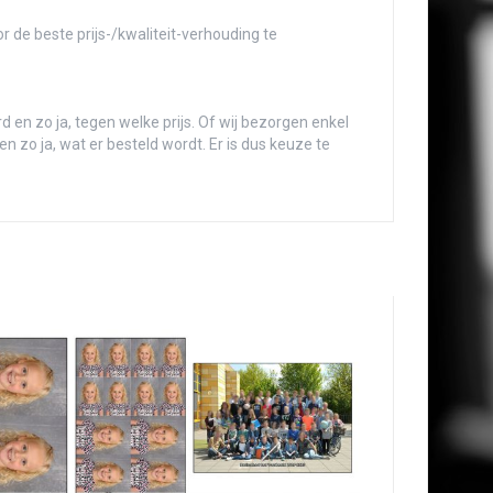
or de beste prijs-/kwaliteit-verhouding te
rd en zo ja, tegen welke prijs. Of wij bezorgen enkel
n zo ja, wat er besteld wordt. Er is dus keuze te