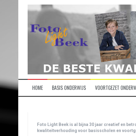
Spring
naar
inhoud
HOME
BASIS ONDERWIJS
VOORTGEZET ONDERW
Foto Light Beek is al bijna 30 jaar creatief en b
kwaliteitverhouding voor basisscholen en voortg